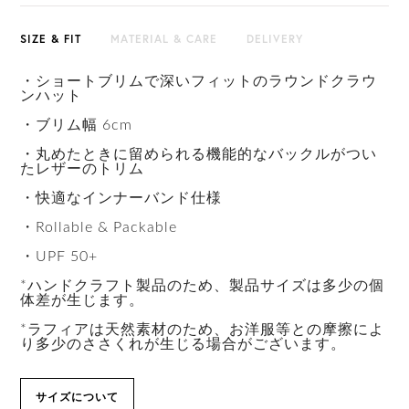
SIZE & FIT
MATERIAL & CARE
DELIVERY
・ショートブリムで深いフィットのラウンドクラウ
ンハット
・ブリム幅 6cm
・丸めたときに留められる機能的なバックルがつい
たレザーのトリム
・快適なインナーバンド仕様
・Rollable & Packable
・UPF 50+
*ハンドクラフト製品のため、製品サイズは多少の個
体差が生じます。
*ラフィアは天然素材のため、お洋服等との摩擦によ
り多少のささくれが生じる場合がございます。
サイズについて