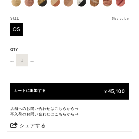
なる場合がございます。
いずれの仕様も快適にご着用いただけるよう設計さ
れておりますのであらかじめご了承ください。
SIZE
Size guide
OS
ONE SIZE展開の商品:ONE SIZE 57.5cm
M, L 展開の商品:M 57.5cm, L 59.5cm
QTY
*天然素材を用いたハンドメイドのため、サイズ・色
には個体差がございます。
HAT BOX(有償 GIFT BOX）対象商品
45,100
カートに追加する
¥
店舗へのお問い合わせはこちらから→
再入荷のお問い合わせはこちらから→
シェアする