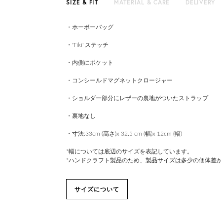
SIZE & FIT
MATERIAL & CARE
DELIVERY
・ホーボーバッグ
・'Tiki' ステッチ
・内側にポケット
・コンシールドマグネットクロージャー
・ショルダー部分にレザーの裏地がついたストラップ
・裏地なし
・寸法:33cm (高さ)x 32.5 cm (幅)x 12cm (幅)
*幅については底辺のサイズを表記しています。
*ハンドクラフト製品のため、製品サイズは多少の個体差
サイズについて