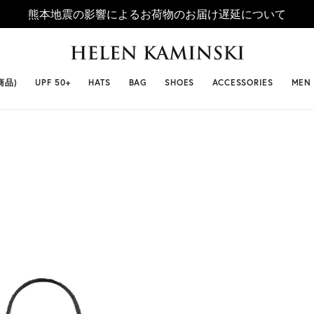
熊本地震の影響によるお荷物のお届け遅延について
 SELLERS
#ビベット
#キャップ
#ビアンカ
#プロヴァ
商品)
UPF 50+
HATS
BAG
SHOES
ACCESSORIES
MEN