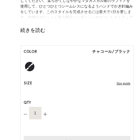
してください。 柔らかくしなやかなマダガスカル産のラフィアを
使用して、ひとつひとつシームレスになるようハンドでかぎ針編み
をしています。このスタイルを完成させるには最大で4日を要しま
す。内側のポケットと肩の部分にレザーパッチのついたストラップ
が快適な使い心地を提供します。
ラフィアは天然素材のため、お洋服等との摩擦により多少のささく
れが生じる場合がございます。
COLOR
チャコール/ブラック
HAT BOX に収納できない商品です。
SIZE
Size guide
QTY