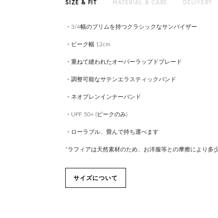
SIZE & FIT
MATERIAL & CARE
DELIVERY
・3/4幅のブリムを持つクラシックなサンバイザー
・ピーク幅 12cm
・重ねて縫われたオーバーラップドブレード
・調整可能なサテンエラスティックバンド
・ネオプレンインナーバンド
・UPF 50+ (ピークのみ)
・ローラブル、畳んで持ち運べます
*ラフィアは天然素材のため、お洋服等との摩擦により多
サイズについて