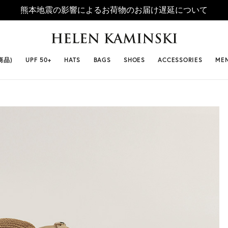
熊本地震の影響によるお荷物のお届け遅延について
 SELLERS
#ビベット
#キャップ
#ビアンカ
#プロヴァ
商品)
UPF 50+
HATS
BAGS
SHOES
ACCESSORIES
ME