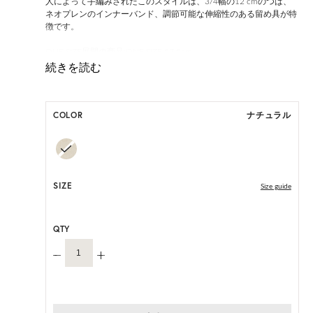
人によって手編みされたこのスタイルは、3/4幅の12 cmのつば、
ネオプレンのインナーバンド、調節可能な伸縮性のある留め具が特
徴です。
ONE SIZE展開の商品:ONE SIZE 57.5cm
M, L 展開の商品:M 57.5cm, L 59.5cm
*天然素材を用いたハンドメイドのため、サイズ・色には個体差が
ございます。
COLOR
ナチュラル
HAT BOX に収納できない商品です。
SIZE
Size guide
QTY