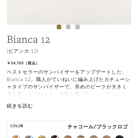
Bianca 12
(ビアンカ 12)
￥34,100（税込）
ベストセラーのサンバイザーをアップデートした、
Bianca 12。職人がていねいに編み上げたカチューシ
ャタイプのサンバイザーで、長めのピークが大きく
顔を覆ってくれます。太陽が降り注ぐシーズンに欠
かせないアイテムになるでしょう。
ONE SIZE展開の商品:ONE SIZE 57.5cm
M, L 展開の商品:M 57.5cm, L 59.5cm
チャコール/ブラックロゴ
COLOR