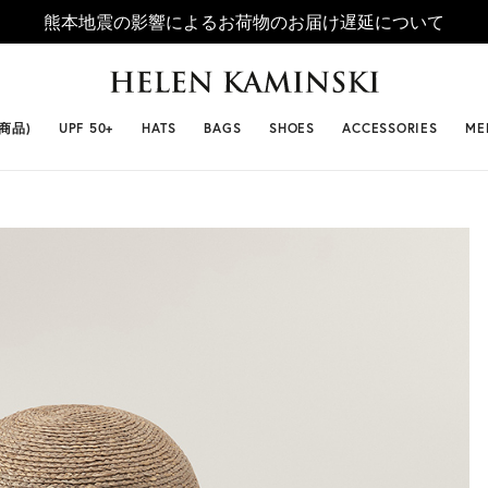
熊本地震の影響によるお荷物のお届け遅延について
 SELLERS
#ビベット
#キャップ
#ビアンカ
#プロヴァ
番商品)
UPF 50+
HATS
BAGS
SHOES
ACCESSORIES
ME