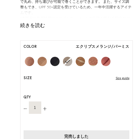
で丸め、持ち運びが可能で巻くことができます。 また、サイズ調
整もでき、UPF 50+認定を受けているため、一年中活躍するアイテ
ムです。
*本商品は生産時期によりインナーバンドの仕様が異なる場合がご
ざいます。
いずれの仕様も快適にご着用いただけるよう設計されておりますの
であらかじめご了承ください。
COLOR
エクリプスメランジ/パーミス
ONE SIZE展開の商品:ONE SIZE 57.5cm
M, L 展開の商品:M 57.5cm, L 59.5cm
SIZE
Size guide
*天然素材を用いたハンドメイドのため、サイズ・色には個体差が
ございます。
HAT BOX(有償 GIFT BOX）対象商品
QTY
完売しました