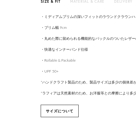
SIZE & FIT
MATERIAL & CARE
DELIVERY
・ミディアムブリムの深いフィットのラウンドクラウンハ
・ブリム幅 9cm
・丸めた際に留められる機能的なバックルのついたレザー
・快適なインナーバンド仕様
・Rollable & Packable
・UPF 50+
*ハンドクラフト製品のため、製品サイズは多少の個体差
*ラフィアは天然素材のため、お洋服等との摩擦により多
サイズについて