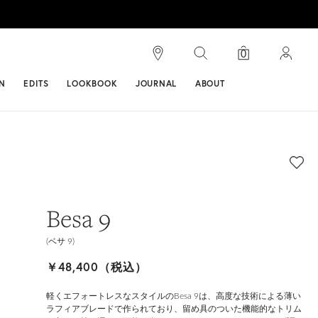
検索
0
ンス
N
EDITS
LOOKBOOK
JOURNAL
ABOUT
Besa 9
(ベサ 9)
￥48,400（税込）
軽くエフォートレスなスタイルのBesa 9は、高度な技術による薄い
ラフィアブレードで作られており、留め具のついた機能的なトリム