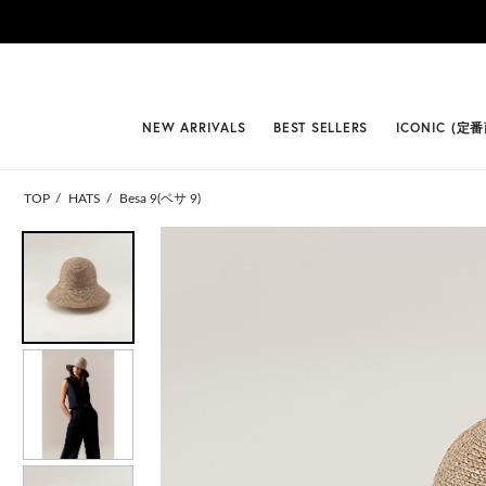
#BEST
NEW ARRIVALS
BEST SELLERS
ICONIC (定
TOP
HATS
Besa 9(ベサ 9)