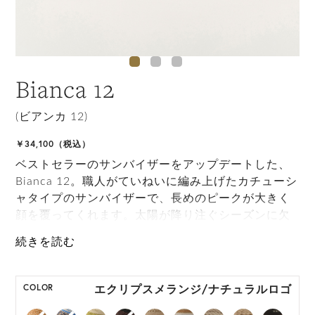
Bianca 12
(ビアンカ 12)
￥34,100（税込）
ベストセラーのサンバイザーをアップデートした、
Bianca 12。職人がていねいに編み上げたカチューシ
ャタイプのサンバイザーで、長めのピークが大きく
顔を覆ってくれます。太陽が降り注ぐシーズンに欠
かせないアイテムになるでしょう。
ONE SIZE展開の商品:ONE SIZE 57.5cm
M, L 展開の商品:M 57.5cm, L 59.5cm
エクリプスメランジ/ナチュラルロゴ
COLOR