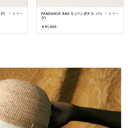
ッグ)
1 カラー
PANDANUS BAG S (パンダナス バッ
1 カラー
グ)
al Instinct
￥81,400
美しい存在感
自由なフォルムで
超えて受け継がれ
トマンシップから
象的なシルエット
をお楽しみくださ