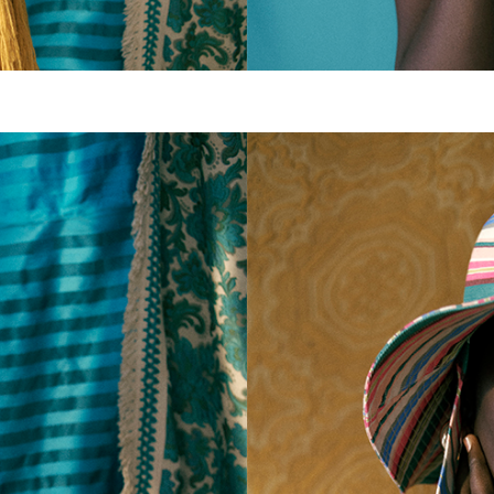
NEW 
RAFFIA BAG
質感が生み出
き。 洗練され
いやすさが魅
さらに見る