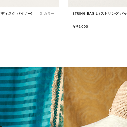
R (ディスク バイザー)
3 カラー
STRING BAG L (ストリング バ
Materi
￥99,000
素材が語る、
大胆な質感と
表現。世代を
てきたクラフ
生まれる、印
と豊かな表情
い。
さらに見る