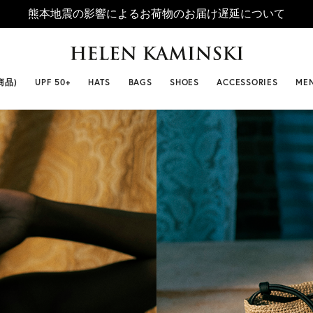
熊本地震の影響によるお荷物のお届け遅延について
 SELLERS
#ビベット
#キャップ
#ビアンカ
#プロヴァ
商品)
UPF 50+
HATS
BAGS
SHOES
ACCESSORIES
ME