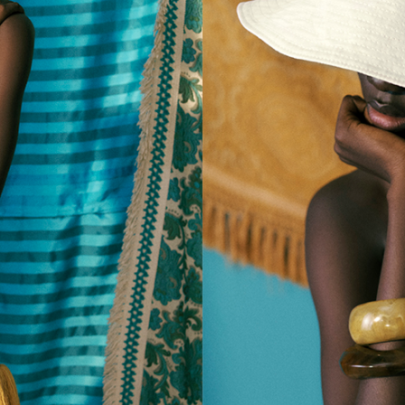
BIANCA(ビアン
カ)
￥ 26,400