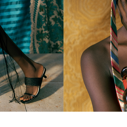
ARLETH RAFFI
CROCHET MIN
TOTE(アーレス)
￥ 59,400