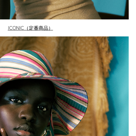
ICONIC（定番商品）
SEASON BAGS
す、新しい奥行
たフォルムと使
力です。