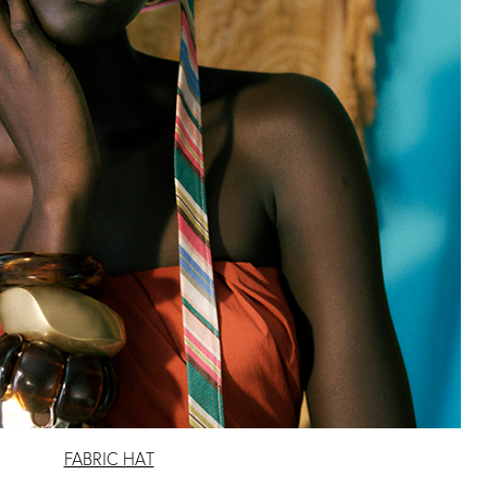
A
3 カラー
KUMANA
4 カラー
I
CROSSBODY(ク
マナ)
￥ 49,500
FABRIC HAT