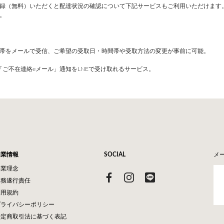
録（無料）いただくと配達状況の確認について下記サービスもご利用いただけます
。
帯をメールで受信、ご希望の受取日・時間帯や受取方法の変更が事前に可能。
ご不在連絡eメール」通知をLNEで受け取れるサービス。
企業情報
SOCIAL
メ
企業理念
業務遂行責任
利用規約
プライバシーポリシー
特定商取引法に基づく表記