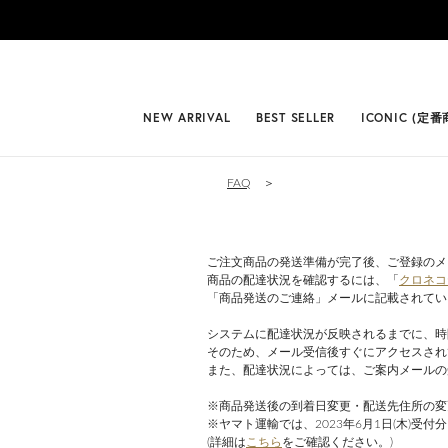
#BEST
NEW ARRIVAL
BEST SELLER
ICONIC (定番
FAQ
＞
ご注文商品の発送準備が完了後、ご登録のメ
商品の配達状況を確認するには、「
クロネコ
「商品発送のご連絡」メールに記載されてい
システムに配達状況が反映されるまでに、時
そのため、メール受信後すぐにアクセスされ
また、配達状況によっては、ご案内メールの
※商品発送後の到着日変更・配送先住所の変
※ヤマト運輸では、2023年6月1日(木)
(詳細は
こちら
をご確認ください。)