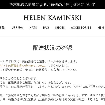
熊本地震の影響によるお荷物のお届け遅延について
 SELLERS
#ビベット
#キャップ
#ビアンカ
#プロヴァ
商品)
UPF 50+
HATS
BAG
SHOES
ACCESSORIES
MEN
配達状況の確認
ールアドレスに「商品発送のご連絡」メールをお送りします。
ヤマトの荷物お問い合わせシステム
」にアクセスして、
るお問い合わせ送り状NO.（伝票番号） を入力してください。
間がかかることがございます。
ても、配達状況をご確認いただけない場合もございます。
受信より前に配達が完了してしまうこともございますが、あらかじめご了承くださ
更・ご指定時間を過ぎても商品が届かない等のお問い合わせは、ヤマト運輸に直接
受付分より、荷物の送り状に記載された住所以外にお届け先を変更（転送）する場合、