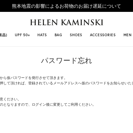
熊本地震の影響によるお荷物のお届け遅延について
 SELLERS
#ビベット
#キャップ
#ビアンカ
#プロヴァ
商品)
UPF 50+
HATS
BAG
SHOES
ACCESSORIES
MEN
パスワード忘れ
から仮パスワードを発行させて頂きます。
押して頂ければ、登録されているメールアドレスへ仮のパスワードをお知らせいた
意ください。
のとなりますので、ログイン後に変更してご利用ください。