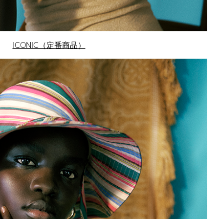
ICONIC（定番商品）
C HAT
HAT COLLECTION
ィネートに取り入
りげない上品さが
ザインが豊富で