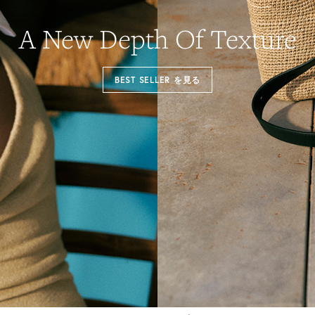
A New Depth Of Texture
NEW 
BEST SELLER を見る
RAFFIA BAG
質感が生み出
き。 洗練され
いやすさが魅
さらに見る