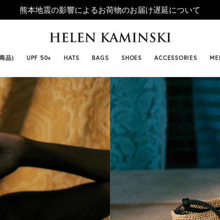
熊本地震の影響によるお荷物のお届け遅延について
 SELLERS
#ビベット
#キャップ
#ビアンカ
#プロヴァ
番商品)
UPF 50+
HATS
BAGS
SHOES
ACCESSORIES
ME
BIANCA(ビアン
カ)
￥ 26,400