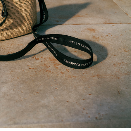
SEASON BAGS
す、新しい奥行
たフォルムと使
力です。