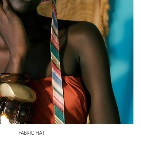
デ
2 カラー
CINTIA
1 カラー
BOUCLE(シンテ
ィア ブークレ)
￥ 40,700
FABRIC HAT