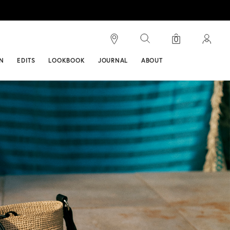
検索
ンス
0
N
EDITS
LOOKBOOK
JOURNAL
ABOUT
27 カラー
VIVETTE(ビベッ
3 カラー
ト)
￥ 34,100