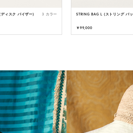
R (ディスク バイザー)
3 カラー
STRING BAG L (ストリング バ
NEW 
￥99,000
RAFFIA HAT
動きの中で、
立つ。
さらに見る