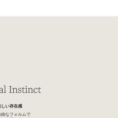
al Instinct
美しい存在感
自由なフォルムで
超えて受け継がれ
トマンシップから
象的なシルエット
をお楽しみくださ