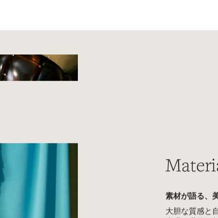
Materi
素材が語る、
大胆な質感と
表現。世代を
てきたクラフ
生まれる、印
と豊かな表情
い。
さらに見る