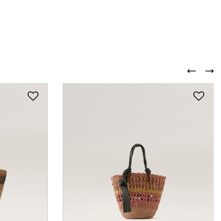
A
3 カラー
KUMANA
4 カラー
I
CROSSBODY(ク
マナ)
￥ 49,500