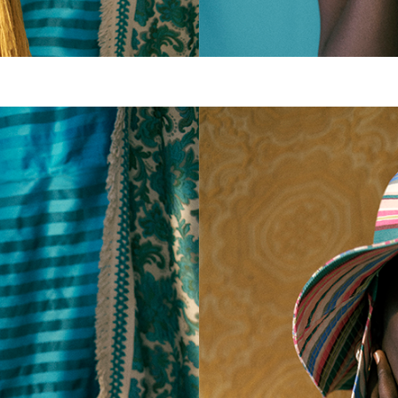
FABRI
NEW FABRIC 
日常のコーデ
れやすく、さ
感じられるデ
す。
さらに見る