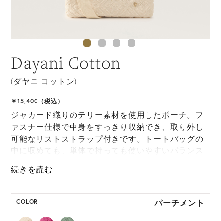
Dayani Cotton
(ダヤニ コットン)
￥15,400（税込）
ジャカード織りのテリー素材を使用したポーチ。フ
ァスナー仕様で中身をすっきり収納でき、取り外し
可能なリストストラップ付きです。トートバッグの
中に収めても、単体で持っても使いやすいバランス
に仕上げています。
*ハンドクラフト製品のため、製品サイズは多少の個
体差が生じます。
パーチメント
COLOR